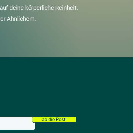
auf deine körperliche Reinheit.
der Ähnlichem.
ab die Post!