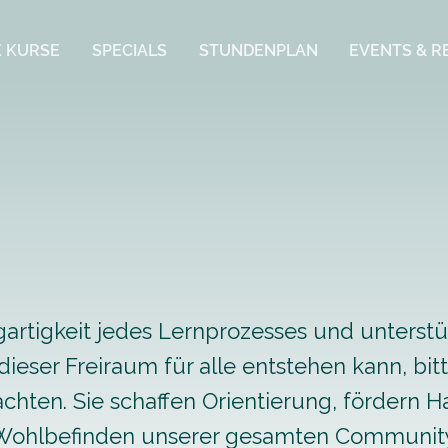
 KURSE
SPECIALS
STUNDENPLAN
EVENTS & R
gartigkeit jedes Lernprozesses und unterst
eser Freiraum für alle entstehen kann, bitt
chten. Sie schaffen Orientierung, fördern 
Wohlbefinden unserer gesamten Community